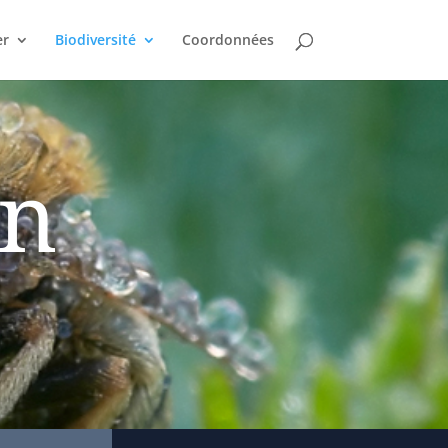
er
Biodiversité
Coordonnées
on